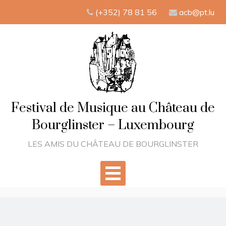
Skip
(+352) 78 81 56
acb@pt.lu
to
content
Festival de Musique au Château de
Bourglinster – Luxembourg
LES AMIS DU CHÂTEAU DE BOURGLINSTER