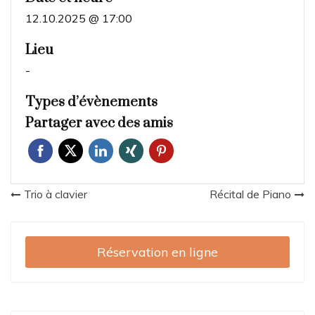
12.10.2025 @ 17:00
Lieu
-
Types d’évènements
Partager avec des amis
Navigation
Trio à clavier
Récital de Piano
de
l’article
Réservation en ligne