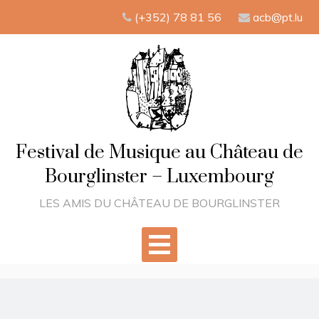
Skip
(+352) 78 81 56
acb@pt.lu
to
content
Festival de Musique au Château de
Bourglinster – Luxembourg
LES AMIS DU CHÂTEAU DE BOURGLINSTER