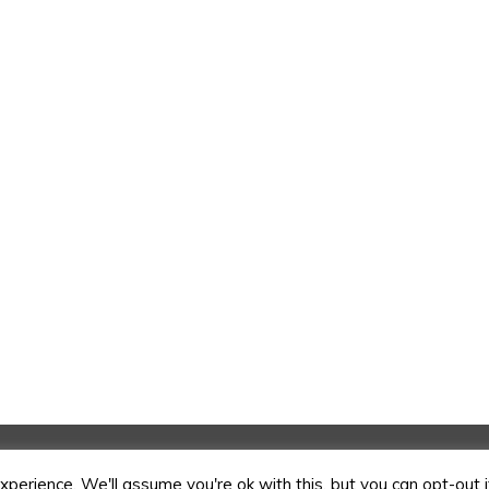
ue au Château de Bourglinster – Luxembourg – All rights res
perience. We'll assume you're ok with this, but you can opt-out 