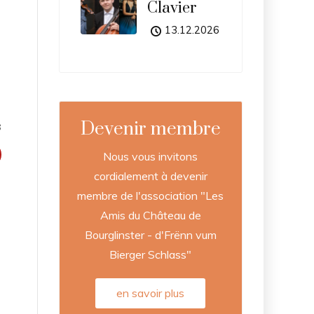
Clavier
13.12.2026
Devenir membre
s
Nous vous invitons
cordialement à devenir
membre de l'association "Les
Amis du Château de
Bourglinster - d'Frënn vum
Bierger Schlass"
en savoir plus