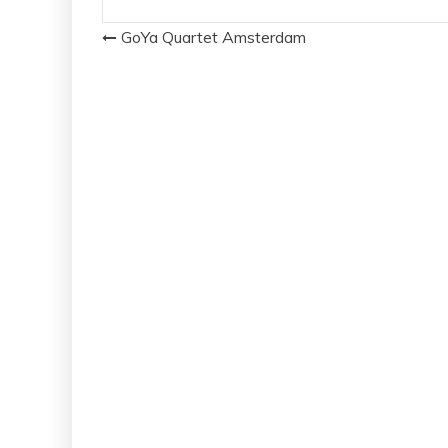
Navigation
GoYa Quartet Amsterdam
de
l’article