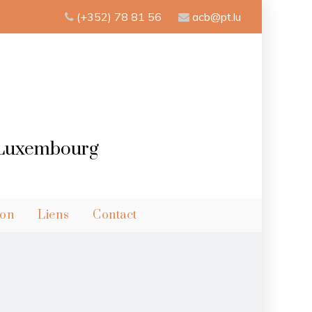
(+352) 78 81 56
acb@pt.lu
– Luxembourg
ion
Liens
Contact