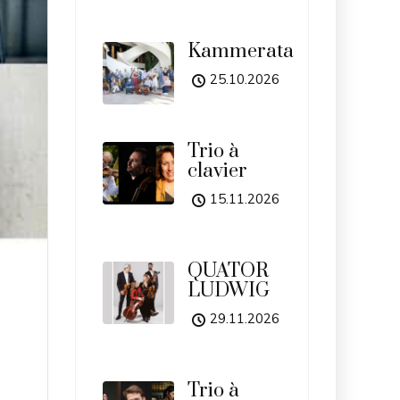
Kammerata
25.10.2026
Trio à
clavier
15.11.2026
QUATOR
LUDWIG
29.11.2026
Trio à