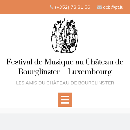
Skip
(+352) 78 81 56
acb@pt.lu
to
content
Festival de Musique au Château de
Bourglinster – Luxembourg
LES AMIS DU CHÂTEAU DE BOURGLINSTER