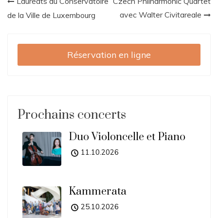
Navigation
Lauréats du Conservatoire
Czech Philharmonic Quartet
avec Walter Civitareale
de la Ville de Luxembourg
de
l’article
Réservation en ligne
Prochains concerts
Duo Violoncelle et Piano
11.10.2026
Kammerata
25.10.2026